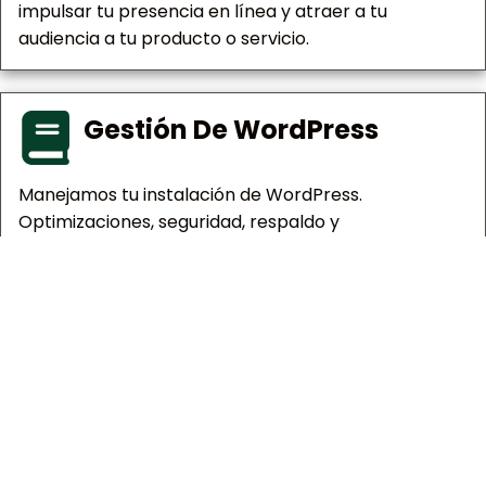
impulsar tu presencia en línea y atraer a tu
audiencia a tu producto o servicio.
Gestión De WordPress
Manejamos tu instalación de WordPress.
Optimizaciones, seguridad, respaldo y
actualizaciones son algunos de nuestros servicios.
Tiendas De eCommerce
Te ayudamos a vender tus productos en línea.
Crearemos tu página web, procesador de pagos y
te brindaremos asesoría por todo el camino.